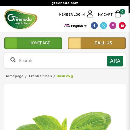
greenada.com
0
MEMBER LOG IN
MY CART
English
HOMEPAGE
CALL US
Homepage
Fresh Spices
Basil 25 g