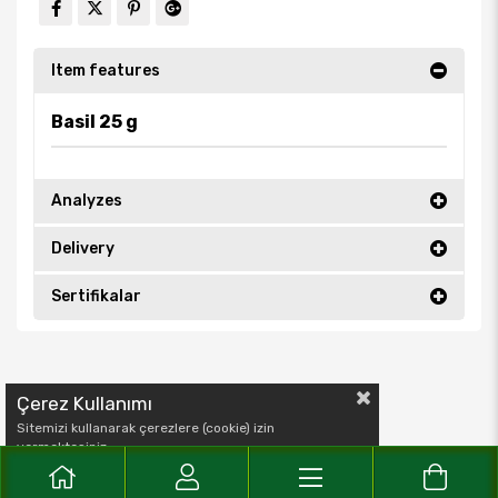
Item features
Basil 25 g
Analyzes
Delivery
Sertifikalar
Çerez Kullanımı
Sitemizi kullanarak çerezlere (cookie) izin
vermektesiniz.
Detaylı bilgi için
Çerez Politika
'mızı inceleyebilirsiniz.