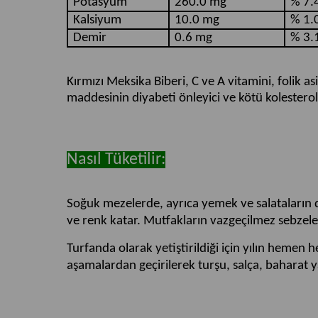
Potasyum
260.0 mg
% 7.
Kalsiyum
10.0 mg
% 1.
Demir
0.6 mg
% 3.
Kırmızı Meksika Biberi, C ve A vitamini, folik a
maddesinin diyabeti önleyici ve kötü kolesterol
Nasıl Tüketilir:
Soğuk mezelerde, ayrıca yemek ve salataların d
ve renk katar. Mutfakların vazgeçilmez sebzele
Turfanda olarak yetiştirildiği için yılın hemen
aşamalardan geçirilerek turşu, salça, baharat y