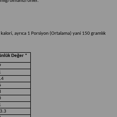
lığı olmanızı önler.
kalori, ayrıca 1 Porsiyon (Ortalama) yani 150 gramlık
nlük Değer *
9
1
.4
6
8
0
1
3.3