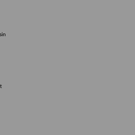
sin
t