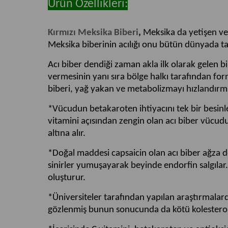
Ürün Özellikleri:
Kırmızı Meksika Biberi
,
Meksika da yetişen ve ç
Meksika biberinin acılığı onu bütün dünyada t
Acı biber dendiği zaman akla ilk olarak gelen b
vermesinin yanı sıra bölge halkı tarafından for
biberi, yağ yakan ve metabolizmayı hızlandırması
*Vücudun betakaroten ihtiyacını tek bir besinl
vitamini açısından zengin olan acı biber vücud
altına alır.
*Doğal maddesi capsaicin olan acı biber ağza değ
sinirler yumuşayarak beyinde endorfin salgılar. 
oluşturur.
*Üniversiteler tarafından yapılan araştırmalard
gözlenmiş bunun sonucunda da kötü kolestero