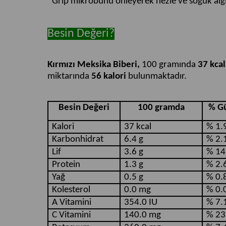
*Grip mikrobunu önleyerek nezle ve soğuk algın
Besin Değeri?
Kırmızı Meksika Biberi,
100 gramında
37 kcal
miktarında
56 kalori
bulunmaktadır.
Besin Değeri
100 gramda
% Gü
Kalori
37 kcal
% 1.
Karbonhidrat
6.4 g
% 2.
Lif
3.6 g
% 14
Protein
1.3 g
% 2.
Yağ
0.5 g
% 0.
Kolesterol
0.0 mg
% 0.
A Vitamini
354.0 IU
% 7.
C Vitamini
140.0 mg
% 23