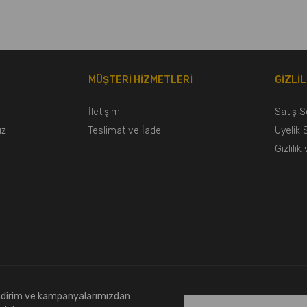
L
MÜŞTERİ HİZMETLERİ
GİZLİ
İletişim
Satış 
uz
Teslimat ve İade
Üyelik
Gizlili
indirim ve kampanyalarımızdan