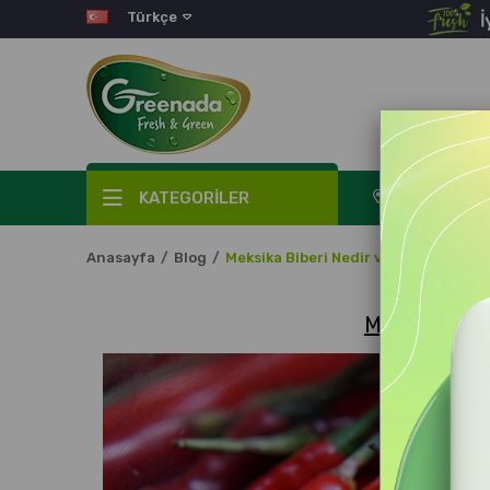
Türkçe
KATEGORİLER
Sipariş Takibi
Anasayfa
Blog
Meksika Biberi Nedir ve Nasıl Tüketili
Meksika Biber