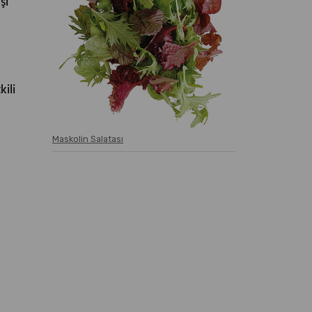
şı
kili
Maskolin Salatası