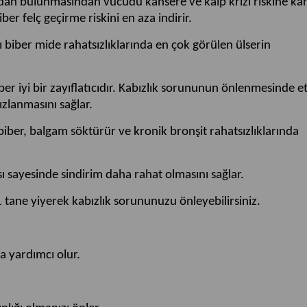
idan bulunmasından vücudu kansere ve kalp krizi riskine kar
ber felç geçirme riskini en aza indirir.
 biber mide rahatsızlıklarında en çok görülen ülserin
ber iyi bir zayıflatıcıdır. Kabızlık sorununun önlenmesinde et
zlanmasını sağlar.
iber, balgam söktürür ve kronik bronşit rahatsızlıklarında
ası sayesinde sindirim daha rahat olmasını sağlar.
 tane yiyerek kabızlık sorununuzu önleyebilirsiniz.
a yardımcı olur.