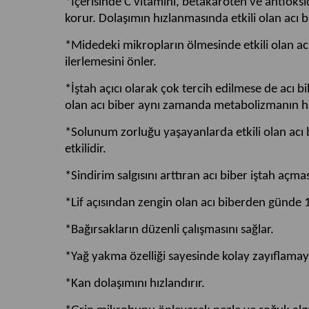
*İçerisinde C vitamini, betakaroten ve antioks
korur. Dolaşımın hızlanmasında etkili olan acı bi
*Midedeki mikropların ölmesinde etkili olan acı
ilerlemesini önler.
*İştah açıcı olarak çok tercih edilmese de acı bi
olan acı biber aynı zamanda metabolizmanın hı
*Solunum zorluğu yaşayanlarda etkili olan acı b
etkilidir.
*Sindirim salgısını arttıran acı biber iştah açm
*Lif açısından zengin olan acı biberden günde 1
*Bağırsakların düzenli çalışmasını sağlar.
*Yağ yakma özelliği sayesinde kolay zayıflamay
*Kan dolaşımını hızlandırır.