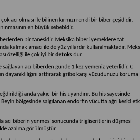
ok acı olması ile bilinen kırmızı renkli bir biber çeşididir.
anınmasının en büyük sebebidir.
iberlerden bir tanesidir. Meksika biberi yemeklere tat
mda kalmak amacı ile de yüz yıllardır kullanılmaktadır. Meks
 özelliği ile çok iyi bir
detoks
dur.
e sağlayan acı biberden günde 1 kez yemeniz yeterlidir. C
un dayanıklılığını arttırarak gribe karşı vücudunuzu koruma
dirildiği anda yakıcı bir his uyandırır. Bu his sayesinde
Beyin bölgesinde salgılanan endorfin vücutta ağrı kesici etki
a acı biberin yenmesi sonucunda trigliseritlerin düşmesi
lde azalma görülmüştür.