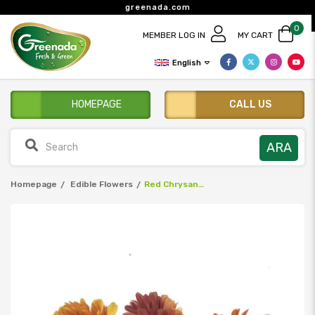
greenada.com
0
MEMBER LOG IN
MY CART
English
HOMEPAGE
CALL US
Homepage
Edible Flowers
Red Chrysanthemum Pack