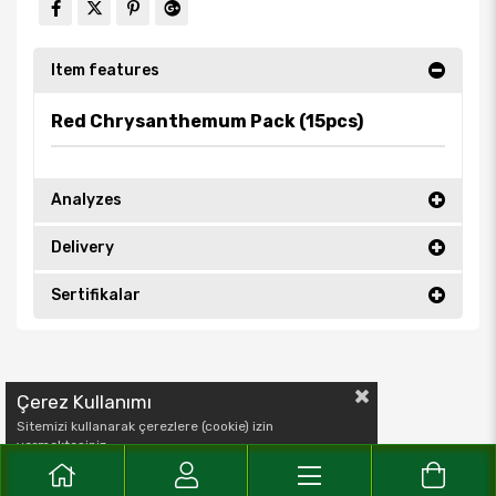
Item features
Red Chrysanthemum Pack (15pcs)
Analyzes
Delivery
Sertifikalar
Çerez Kullanımı
Sitemizi kullanarak çerezlere (cookie) izin
vermektesiniz.
Detaylı bilgi için
Çerez Politika
'mızı inceleyebilirsiniz.