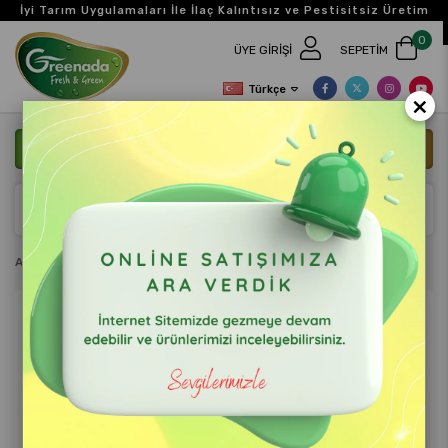
İyi Tarım Uygulamaları İle İlaç Kalıntısız ve Pestisitsiz Üretim
0
ÜYE GIRIŞI
SEPETIM
Türkçe
×
ANASAYFA
BIZE ULAŞIN
Anasayfa
Taze Baharat
Kekik 25 g