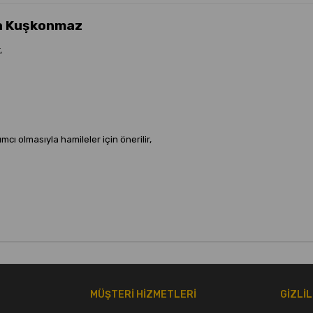
da Kuşkonmaz
,
ı olmasıyla hamileler için önerilir,
L
MÜŞTERİ HİZMETLERİ
GİZLİ