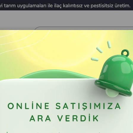
Kuşkonmaz 300 g
Fiyatları görebilmek için üye girişi yapmalısın