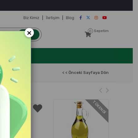
Biz Kimiz
İletişim
Blog
×
Sepetim
0
< < Önceki Sayfaya Dön
TÜKENDI
ız.