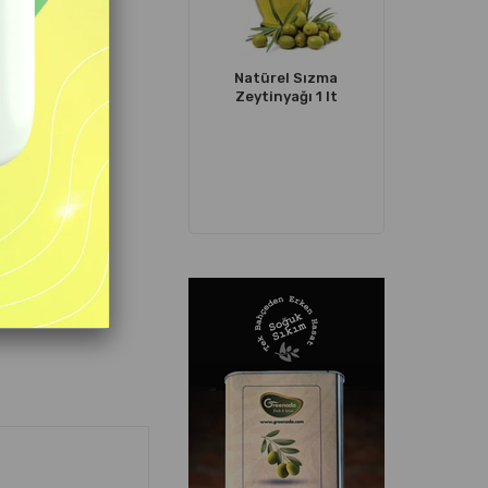
Natürel Sızma
Su Tere
Zeytinyağı 1 lt