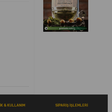
LİK & KULLANIM
SİPARİŞ İŞLEMLERİ