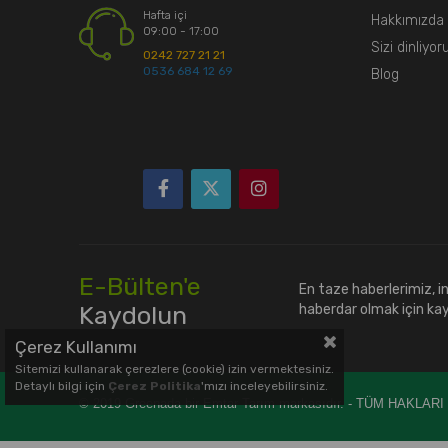
Hafta içi
Hakkımızda
09:00 - 17:00
Sizi dinliyor
0242 727 21 21
0536 684 12 69
Blog
E-Bülten'e
En taze haberlerimiz, 
Kaydolun
haberdar olmak için ka
Çerez Kullanımı
Sitemizi kullanarak çerezlere (cookie) izin vermektesiniz.
Detaylı bilgi için
Çerez Politika
'mızı inceleyebilirsiniz.
© 2019 Greenada bir Emtar Tarım markasıdır. - TÜM HAKLAR