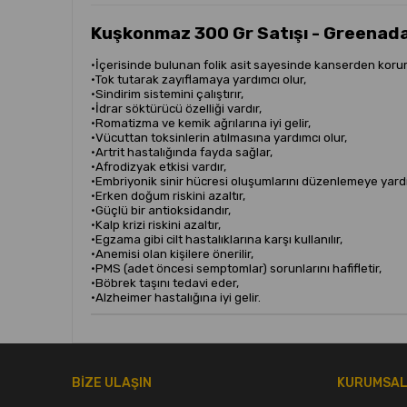
Kuşkonmaz 300 Gr Satışı - Greena
•
İçerisinde bulunan folik asit sayesinde kanserden korur
•
Tok tutarak zayıflamaya yardımcı olur,
•
Sindirim sistemini çalıştırır,
•
İdrar söktürücü özelliği vardır,
•
Romatizma ve kemik ağrılarına iyi gelir,
•
Vücuttan toksinlerin atılmasına yardımcı olur,
•
Artrit hastalığında fayda sağlar,
•
Afrodizyak etkisi vardır,
•
Embriyonik sinir hücresi oluşumlarını düzenlemeye yardımc
•
Erken doğum riskini azaltır,
•
Güçlü bir antioksidandır,
•
Kalp krizi riskini azaltır,
•
Egzama gibi cilt hastalıklarına karşı kullanılır,
•
Anemisi olan kişilere önerilir,
•
PMS (adet öncesi semptomlar) sorunlarını hafifletir,
•
Böbrek taşını tedavi eder,
•
Alzheimer hastalığına iyi gelir.
BİZE ULAŞIN
KURUMSA