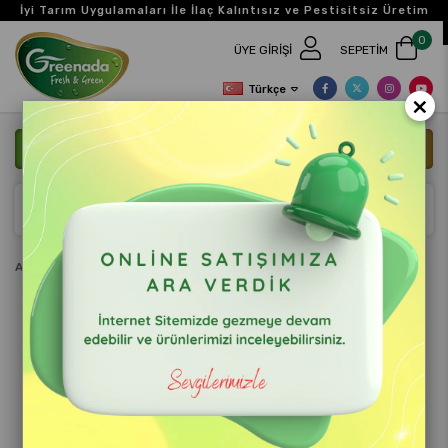
İyi Tarım Uygulamaları İle İlaç Kalıntısız ve Pestisitsiz Üretim
0
ÜYE GIRIŞI
SEPETIM
Türkçe
×
ANASAYFA
BIZE ULAŞIN
Anasayfa
Blog
>
Ara
Blog Başlık