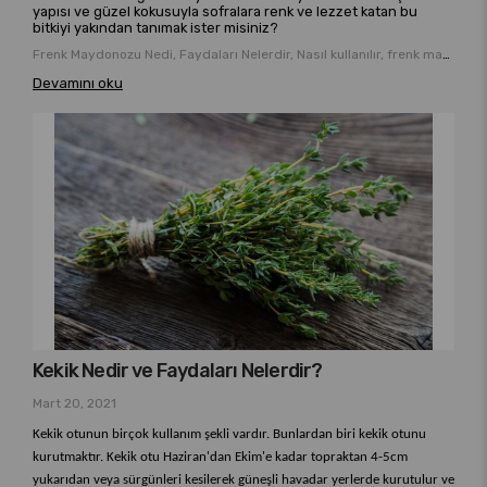
yapısı ve güzel kokusuyla sofralara renk ve lezzet katan bu
bitkiyi yakından tanımak ister misiniz?
Frenk Maydonozu Nedi, Faydaları Nelerdir, Nasıl kullanılır, frenk maydonozu, frenk maydonozu tarifler
Devamını oku
Kekik Nedir ve Faydaları Nelerdir?
Mart 20, 2021
Kekik otunun birçok kullanım şekli vardır. Bunlardan biri kekik otunu
kurutmaktır. Kekik otu Haziran'dan Ekim'e kadar topraktan 4-5cm
yukarıdan veya sürgünleri kesilerek güneşli havadar yerlerde kurutulur ve