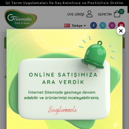
İyi Tarım Uygulamaları İle İlaç Kalıntısız ve Pestisitsiz Üretim
0
ÜYE GIRIŞI
SEPETIM
Türkçe
×
ANASAYFA
BIZE ULAŞIN
Anasayfa
Blog
>
Ara
Blog Başlık