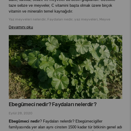
taze sebze ve meyveler, C vitamini başta olmak üzere birçok
vitamin ve mineralin temel kaynağıdır.
Yaz meyveleri nelerdir, Faydaları nedir, yaz meyveleri, Meyve
Devamını oku
Ebegümeci nedir? Faydaları nelerdir?
Eylül 28, 2020
Ebegümeci nedir
? Faydaları nelerdir? Ebegümecigiller
familyasında yer alan aynı cinsten 1500 kadar tür bitkinin genel adı