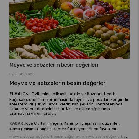
Meyve ve sebzelerin besin değerleri
Eylül 30, 2020
Meyve ve sebzelerin besin değerleri
ELMA:
C ve E vitamini, folik asit, pektin ve flovonoid içerir.
Bağırsak sisteminin korunmasında faydalı ve posadan zengindir.
Kolesterol düşürücü etkisi vardır. Kan şekerini kontrol altında
tutar ve vücut direncini artırır. Kas ve eklem ağrılarının
azalmasına yardımcı olur.
KABAK
:
K ve C vitamini içerir. Kanın pıhtılaşmasını düzenler.
Kemik gelişimini sağlar. Böbrek fonksiyonlarında faydalıdır.
meyve, sebze, değerleri, besin değerleri, meyve besin değerleri, sebze besin değerleri