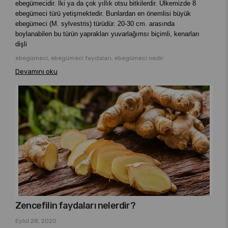
ebegümecidir. İki ya da çok yıllık otsu bitkilerdir. Ülkemizde 8
ebegümeci türü yetişmektedir. Bunlardan en önemlisi büyük
ebegümeci (M. sylvestris) türüdür. 20-30 cm. arasında
boylanabilen bu türün yaprakları yuvarlağımsı biçimli, kenarları
dişli
ebegümeci, ebegümeci faydaları, ebegümeci nedir
Devamını oku
Zencefilin faydaları nelerdir?
Eylül 28, 2020