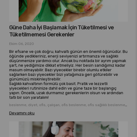
Güne Daha İyi Başlamak İçin Tüketilmesi ve
Tüketilmemesi Gerekenler
Ekim 06, 2020
Bir efsane ve çok doğru; kahvaltı günün en önemli öğünüdür. Bu
öğünde yedikleriniz, enerji seviyenizi artırmanıza ve sağlıklı
düşünmenize yardımcı olur. Ancak bu noktada bir ayrım yapmak
şart, ne yediğimize dikkat etmeliyiz. Her besin sandığımız kadar
masum olmayabilir. Bazı yiyecekler birebir olumlu etkiler
sağlarken bazı yiyecekler bizi yatağımıza geri götürebilir ve
günümüzü miskinleştirebilir.
Sağlıklı kahvaltının formülü çok basit. Pratik ve lezzetli
yiyecekleri rutininize dahil edin ve güne taze bir başlangıç
yapın. Öncelik, uzak durmamız gerekenlerin olsun ve ardından
tatlı bir son yaratalım!
beslenme, diyet, ofis, çalışan, ofis beslenme, ofis sağlıklı beslenme şekilleri,
Devamını oku