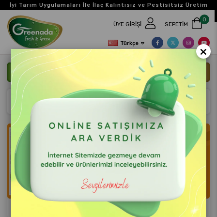
İyi Tarım Uygulamaları İle İlaç Kalıntısız ve Pestisitsiz Üretim
0
ÜYE GIRIŞI
SEPETIM
Türkçe
×
ANASAYFA
BIZE ULAŞIN