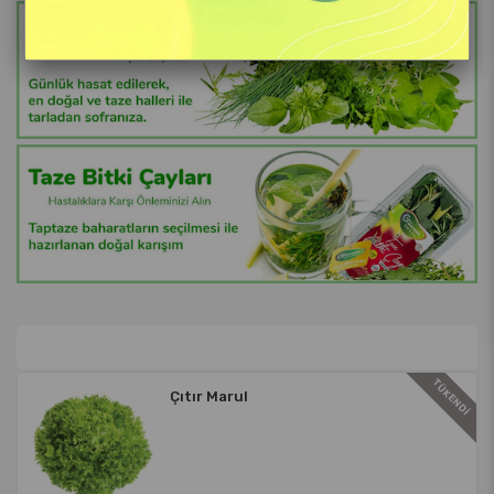
DI
TÜKENDI
Çıtır Marul